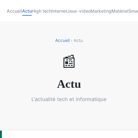
Accueil
Actu
High tech
Internet
Jeux-video
Marketing
Matériel
Sma
Accueil
› Actu
📰
Actu
L'actualité tech et informatique