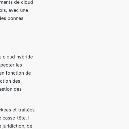
ements de cloud
ois, avec une
 des bonnes
e cloud hybride
specter les
 en fonction de
ection des
estion des
kées et traitées
 casse-tête. Il
juridiction, de