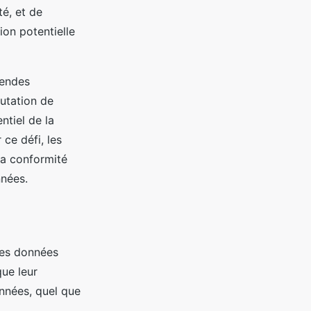
té, et de
ion potentielle
mendes
utation de
ntiel de la
ce défi, les
la conformité
nnées.
des données
que leur
nnées, quel que