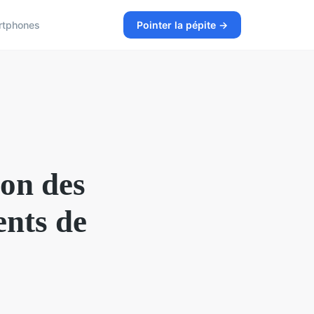
rtphones
Pointer la pépite →
ion des
ents de