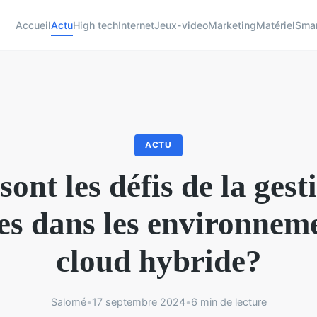
Accueil
Actu
High tech
Internet
Jeux-video
Marketing
Matériel
Sma
ACTU
sont les défis de la gest
s dans les environnem
cloud hybride?
Salomé
•
17 septembre 2024
•
6 min de lecture