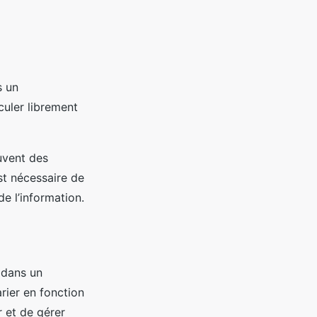
s un
culer librement
ouvent des
st nécessaire de
e l’information.
 dans un
rier en fonction
r et de gérer