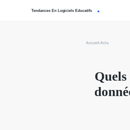
Accueil
›
Actu
Quels 
donnée