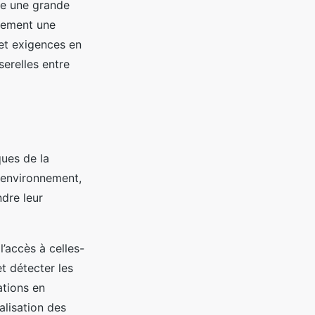
re une grande
alement une
et exigences en
serelles entre
ques de la
 environnement,
ndre leur
l’accès à celles-
t détecter les
ations en
alisation des