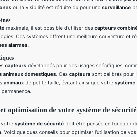
ones
où la visibilité est réduite ou pour une
surveillance
pé
inés
té
maximale, il est possible d’utiliser des
capteurs combin
logies. Ces systèmes offrent une meilleure couverture et ré
ses alarmes
.
fiques
des
capteurs
développés pour des usages spécifiques, com
es animaux domestiques
. Ces
capteurs
sont calibrés pour i
es
animaux
de petite taille, évitant ainsi que votre
système 
n permanence.
 et optimisation de votre système de sécurité
 votre
système de sécurité
doit être pensée en fonction de
n
. Voici quelques conseils pour optimiser l’utilisation de vo