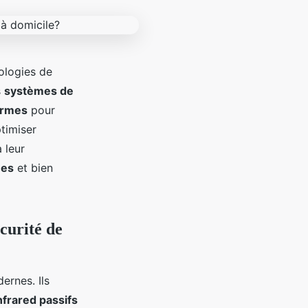
nologies de
s
systèmes de
armes
pour
timiser
 leur
mes
et bien
curité de
rnes. Ils
nfrared passifs