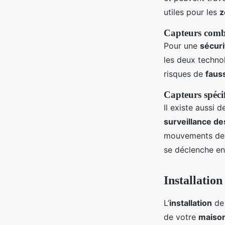
utiles pour les
z
Capteurs comb
Pour une
sécuri
les deux techno
risques de
faus
Capteurs spéci
Il existe aussi 
surveillance d
mouvements d
se déclenche e
Installation
L’
installation
de
de votre
maiso