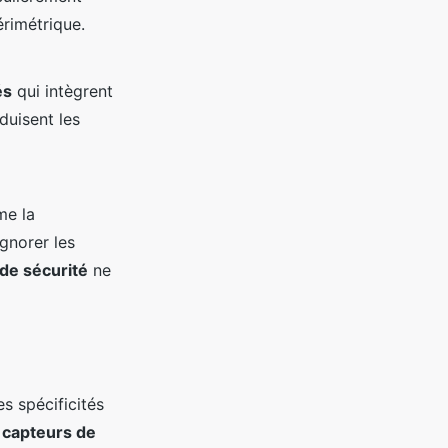
rimétrique.
és
qui intègrent
duisent les
me la
gnorer les
de sécurité
ne
s spécificités
s
capteurs de