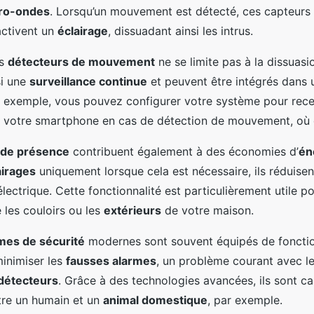
ro-ondes
. Lorsqu’un mouvement est détecté, ces capteurs
ctivent un
éclairage
, dissuadant ainsi les intrus.
es
détecteurs de mouvement
ne se limite pas à la dissuasio
si une
surveillance continue
et peuvent être intégrés dans
r exemple, vous pouvez configurer votre système pour rece
ur votre smartphone en cas de détection de mouvement, où
 de présence
contribuent également à des économies d’
én
airages
uniquement lorsque cela est nécessaire, ils réduisen
ctrique. Cette fonctionnalité est particulièrement utile p
les couloirs ou les
extérieurs
de votre maison.
mes de sécurité
modernes sont souvent équipés de fonctio
inimiser les
fausses alarmes
, un problème courant avec l
détecteurs
. Grâce à des technologies avancées, ils sont ca
ntre un humain et un
animal domestique
, par exemple.