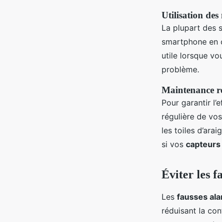
Utilisation des 
La plupart des 
smartphone en c
utile lorsque v
problème.
Maintenance ré
Pour garantir l’
régulière de vo
les toiles d’ara
si vos
capteurs
Éviter les f
Les
fausses al
réduisant la co