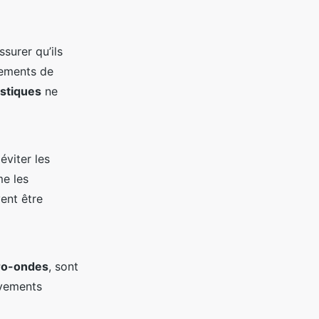
surer qu’ils
tements de
stiques
ne
éviter les
me les
ent être
ro-ondes
, sont
uvements