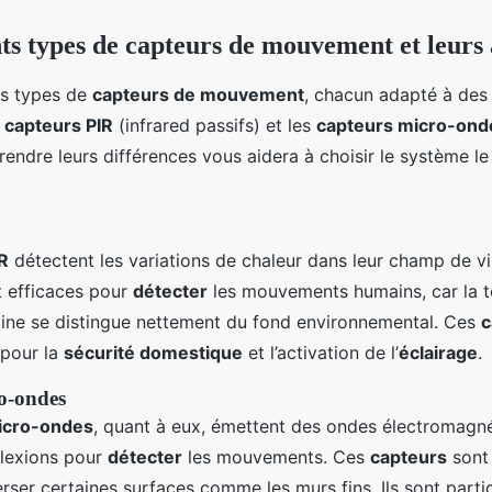
nts types de capteurs de mouvement et leurs 
urs types de
capteurs de mouvement
, chacun adapté à des
s
capteurs PIR
(infrared passifs) et les
capteurs micro-ond
endre leurs différences vous aidera à choisir le système le
R
détectent les variations de chaleur dans leur champ de vis
t efficaces pour
détecter
les mouvements humains, car la 
ine se distingue nettement du fond environnemental. Ces
c
 pour la
sécurité domestique
et l’activation de l’
éclairage
.
o-ondes
icro-ondes
, quant à eux, émettent des ondes électromagné
flexions pour
détecter
les mouvements. Ces
capteurs
sont 
rser certaines surfaces comme les murs fins. Ils sont parti