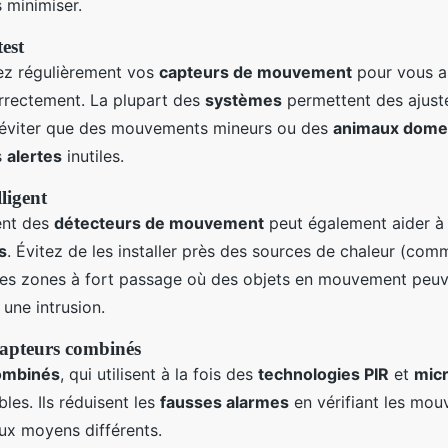
 minimiser.
test
rez régulièrement vos
capteurs de mouvement
pour vous as
rrectement. La plupart des
systèmes
permettent des ajus
r éviter que des mouvements mineurs ou des
animaux dome
s
alertes
inutiles.
ligent
ent des
détecteurs de mouvement
peut également aider à 
s
. Évitez de les installer près des sources de chaleur (com
des zones à fort passage où des objets en mouvement peuv
une intrusion.
 capteurs combinés
ombinés
, qui utilisent à la fois des
technologies PIR
et
mic
bles. Ils réduisent les
fausses alarmes
en vérifiant les mo
ux moyens différents.