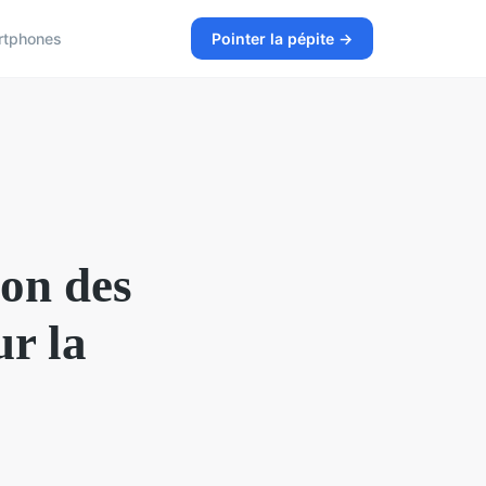
rtphones
Pointer la pépite →
ion des
r la