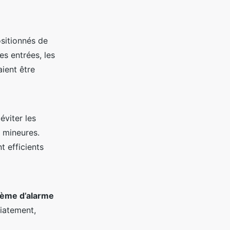
ositionnés de
es entrées, les
aient être
éviter les
 mineures.
t efficients
tème d’alarme
iatement,