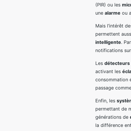
(PIR) ou les
mic
une
alarme
ou a
Mais l’intérêt d
permettent aus
intelligente
. Pa
notifications s
Les
détecteurs
activant les
écl
consommation éle
passage comme 
Enfin, les
systè
permettant de m
générations de
la différence e