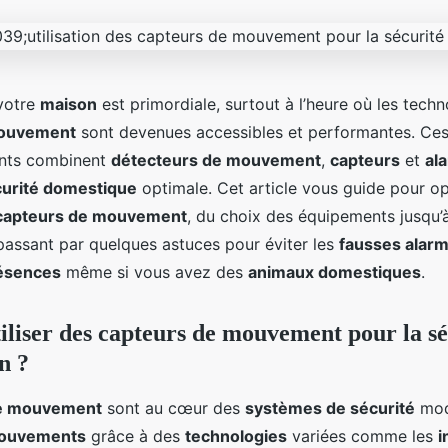
votre
maison
est primordiale, surtout à l’heure où les tech
mouvement
sont devenues accessibles et performantes. Ce
nts combinent
détecteurs de mouvement
,
capteurs
et
al
urité domestique
optimale. Cet article vous guide pour op
capteurs de mouvement
, du choix des équipements jusqu’à
 passant par quelques astuces pour éviter les
fausses alar
ésences
même si vous avez des
animaux domestiques
.
iliser des capteurs de mouvement pour la sé
n ?
de mouvement
sont au cœur des
systèmes de sécurité
mode
ouvements
grâce à des
technologies
variées comme les
i