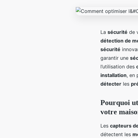
La
sécurité
de 
détection de 
sécurité
innova
garantir une
séc
l’utilisation des
installation
, en
détecter
les
pr
Pourquoi ut
votre maiso
Les
capteurs 
détectent les
m