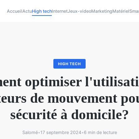
Accueil
Actu
High tech
Internet
Jeux-video
Marketing
Matériel
Sma
HIGH TECH
t optimiser l'utilisat
teurs de mouvement pou
sécurité à domicile?
Salomé
•
17 septembre 2024
•
6 min de lecture