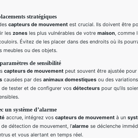
placements stratégiques
 des
capteurs de mouvement
est crucial. Ils doivent être p
ir les
zones
les plus vulnérables de votre
maison
, comme l
couloirs. Évitez de les placer dans des endroits où ils pourr
s meubles ou des objets.
paramètres de sensibilité
es
capteurs de mouvement
peut souvent être ajustée pour 
s
causées par des
animaux domestiques
ou des variations
 de tester et de configurer vos
détecteurs
pour qu’ils soien
ensibles.
ec un système d’alarme
té
accrue, intégrez vos
capteurs de mouvement
à un
sys
 de détection de mouvement, l’
alarme
se déclenche imméd
ntrus et vous alertant en temps réel.