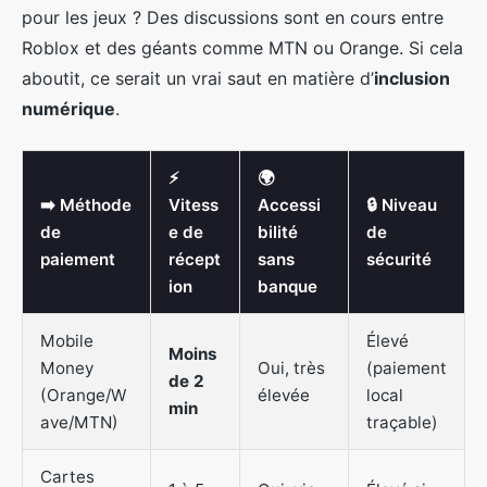
pour les jeux ? Des discussions sont en cours entre
Roblox et des géants comme MTN ou Orange. Si cela
aboutit, ce serait un vrai saut en matière d’
inclusion
numérique
.
⚡
🌍
➡️ Méthode
Vitess
Accessi
🔒 Niveau
de
e de
bilité
de
paiement
récept
sans
sécurité
ion
banque
Mobile
Élevé
Moins
Money
Oui, très
(paiement
de 2
(Orange/W
élevée
local
min
ave/MTN)
traçable)
Cartes