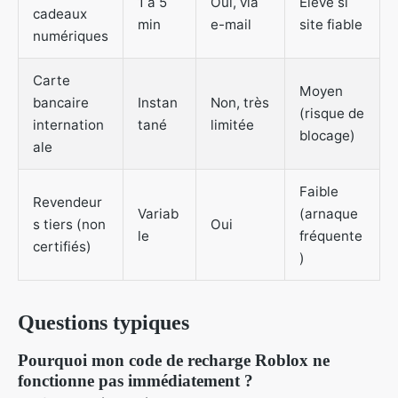
1 à 5
Oui, via
Élevé si
cadeaux
min
e-mail
site fiable
numériques
Carte
Moyen
bancaire
Instan
Non, très
(risque de
internation
tané
limitée
blocage)
ale
Faible
Revendeur
Variab
(arnaque
s tiers (non
Oui
le
fréquente
certifiés)
)
Questions typiques
Pourquoi mon code de recharge Roblox ne
fonctionne pas immédiatement ?