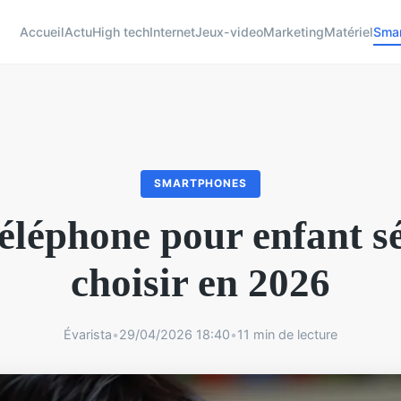
Accueil
Actu
High tech
Internet
Jeux-video
Marketing
Matériel
Sma
SMARTPHONES
éléphone pour enfant s
choisir en 2026
Évarista
•
29/04/2026 18:40
•
11 min de lecture