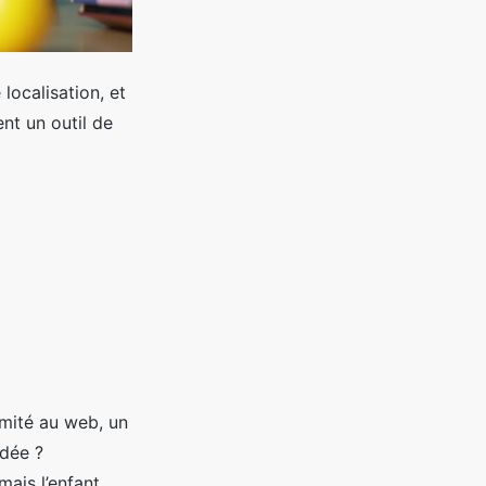
localisation, et
nt un outil de
imité au web, un
idée ?
mais l’enfant