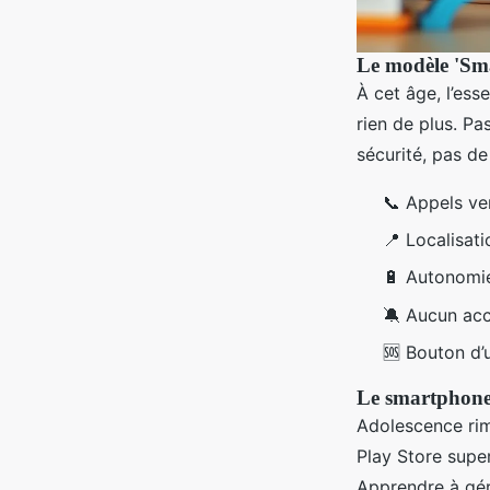
Le modèle 'Sma
À cet âge, l’ess
rien de plus. Pa
sécurité, pas de 
📞 Appels ve
📍 Localisat
🔋 Autonomie
🔕 Aucun acc
🆘 Bouton d’
Le smartphone 
Adolescence rim
Play Store super
Apprendre à gére