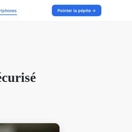
rtphones
Pointer la pépite →
écurisé