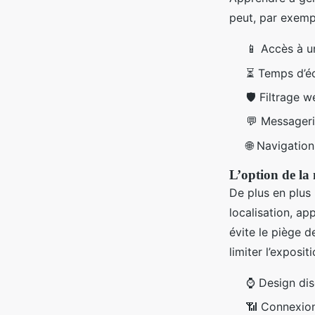
peut, par exempl
📱 Accès à un
⏳ Temps d’éc
🛡️ Filtrage 
💬 Messageri
🌐 Navigatio
L’option de la
De plus en plus 
localisation, ap
évite le piège de
limiter l’expositi
⌚ Design dis
📶 Connexio