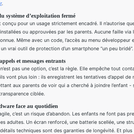
r
.
u système d’exploitation fermé
 conçu pour un usage strictement encadré. Il n’autorise que
installées ou approuvées par les parents. Aucune faille via 
inconnue. Même avec un code, l’accès au menu développeur e
 un vrai outil de protection d’un smartphone “un peu bridé”.
 appels et messages entrants
 n’est pas une option, c’est la règle. Elle empêche tout conta
ls vont plus loin : ils enregistrent les tentatives d’appel d
tant aux parents de voir qui a cherché à joindre l’enfant - s
transparence ciblée.
rdware face au quotidien
agile, c’est un risque d’abandon. Les enfants ne font pas p
es adultes. Un écran renforcé, une batterie scellée, une str
détails techniques sont des garanties de longévité. Et plus l