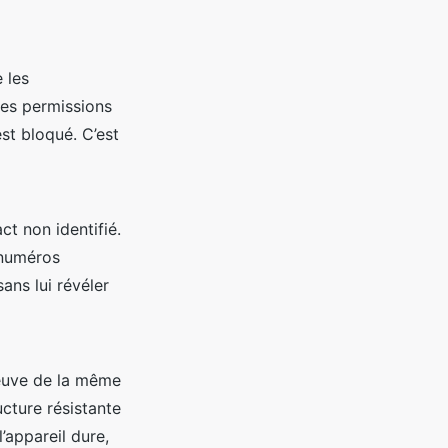
 les
les permissions
st bloqué. C’est
ct non identifié.
e numéros
ans lui révéler
reuve de la même
ucture résistante
’appareil dure,