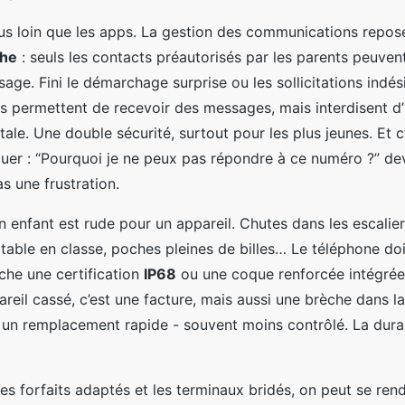
lus loin que les apps. La gestion des communications repose
che
: seuls les contacts préautorisés par les parents peuven
ge. Fini le démarchage surprise ou les sollicitations indési
s permettent de recevoir des messages, mais interdisent d
tale. Une double sécurité, surtout pour les plus jeunes. Et c
uer : “Pourquoi je ne peux pas répondre à ce numéro ?” de
s une frustration.
n enfant est rude pour un appareil. Chutes dans les escalie
 table en classe, poches pleines de billes… Le téléphone doi
che une certification
IP68
ou une coque renforcée intégrée.
areil cassé, c’est une facture, mais aussi une brèche dans la
 un remplacement rapide - souvent moins contrôlé. La durabi
s forfaits adaptés et les terminaux bridés, on peut se rend