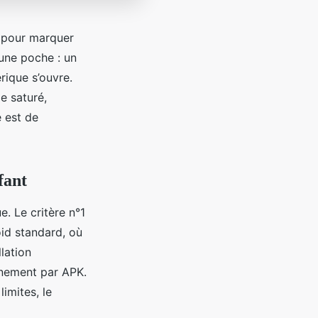
r pour marquer
 une poche : un
rique s’ouvre.
e saturé,
e est de
fant
. Le critère n°1
id standard, où
lation
rnement par APK.
limites, le