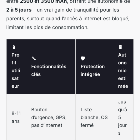
entre
2500 et 3500 mAh
, offrant une autonomie de
2 à 5 jours
- un vrai gain de tranquillité pour les
parents, surtout quand l’accès à internet est bloqué,
limitant les pics de consommation.
📱
🔋
Pro
Aut
🔧
🛡️
fil
ono
Fonctionnalités
Protection
utili
mie
clés
intégrée
sat
esti
eur
mée
Jus
Bouton
Liste
qu’à
8-11
d’urgence, GPS,
blanche, OS
5
ans
pas d’internet
fermé
jour
s