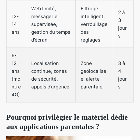
Web limité,
Filtrage
2 à
12-
messagerie
intelligent,
3
14
supervisée,
verrouillage
jour
ans
gestion du temps
des
s
d’écran
réglages
6-
12
Localisation
Zone
3 à
ans
continue, zones
géolocalisé
4
(mo
de sécurité,
e, alerte
jour
ntre
appels d’urgence
parentale
s
4G)
Pourquoi privilégier le matériel dédié
aux applications parentales ?